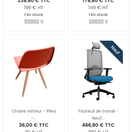
238,80 €
TTC
178,80 €
TTC
199
€ HT
149
€ HT
1 En stock
1 En stock
0
0
Neuf
Chaise visiteur - Pilea
Fauteuil de travail -
-...
Neuf...
36,00 €
TTC
466,80 €
TTC