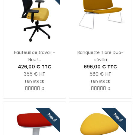
Fauteuil de travail -
Banquette Tiaré Duo-
Neuf...
sévilla
426,00 €
TTC
696,00 €
TTC
355
€ HT
580
€ HT
1 En stock
1 En stock
0
0
Neuf
Neuf