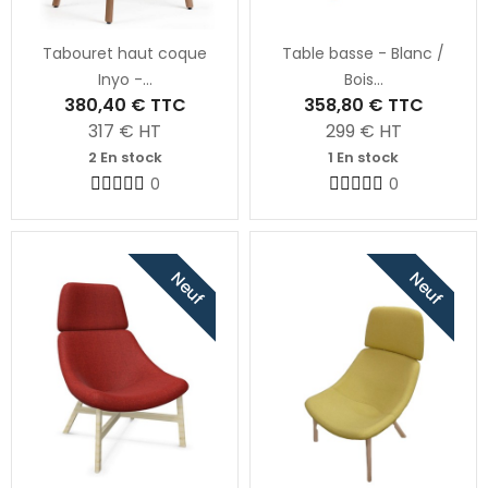
Tabouret haut coque
Table basse - Blanc /
Inyo -...
Bois...
380,40 €
TTC
358,80 €
TTC
317
€ HT
299
€ HT
2 En stock
1 En stock
0
0
Neuf
Neuf