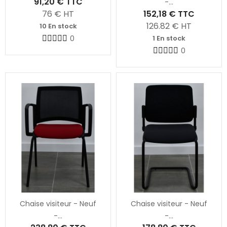
91,20 €
TTC
-...
76
€ HT
152,18 €
TTC
126.82
€ HT
10 En stock
0
1 En stock
0
Chaise visiteur - Neuf
Chaise visiteur - Neuf
-...
-...