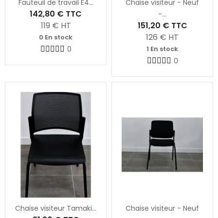
Fauteuil de travail E4...
Chaise visiteur - Neuf
142,80 €
TTC
-...
119
€ HT
151,20 €
TTC
126
€ HT
0 En stock
0
1 En stock
0
Chaise visiteur Tamaki...
Chaise visiteur - Neuf