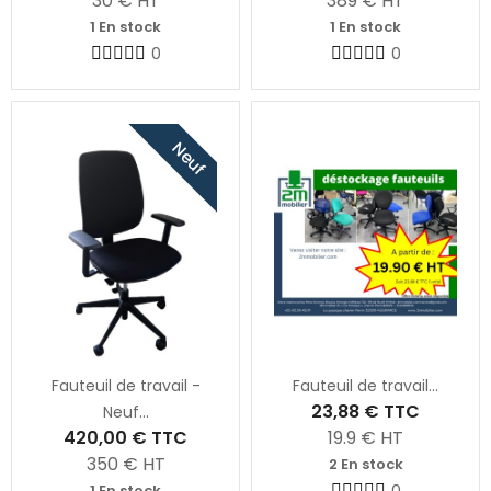
30
€ HT
389
€ HT
1 En stock
1 En stock
0
0
Neuf
Fauteuil de travail -
Fauteuil de travail...
23,88 €
TTC
Neuf...
420,00 €
TTC
19.9
€ HT
350
€ HT
2 En stock
1 En stock
0