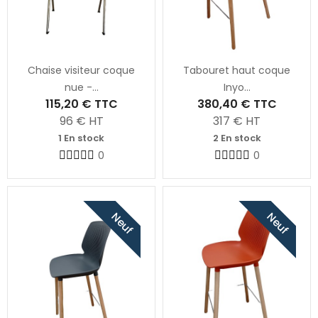
Chaise visiteur coque
Tabouret haut coque
nue -...
Inyo...
115,20 €
TTC
380,40 €
TTC
96
€ HT
317
€ HT
1 En stock
2 En stock
0
0
Neuf
Neuf