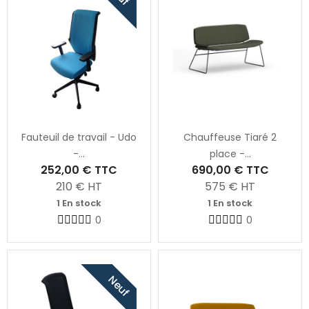
Fauteuil de travail - Udo
Chauffeuse Tiaré 2
-...
place -...
252,00 €
TTC
690,00 €
TTC
210
€ HT
575
€ HT
1 En stock
1 En stock
0
0
Neuf