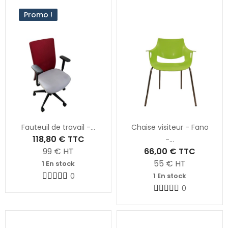
Promo !
Fauteuil de travail -...
Chaise visiteur - Fano
118,80 €
TTC
-...
99
€ HT
66,00 €
TTC
55
€ HT
1 En stock
0
1 En stock
0