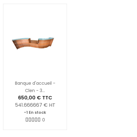
Banque d'accueil -
Clen - 3...
650,00 €
TTC
541.666667
€ HT
-1 En stock
0