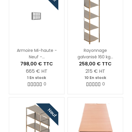
Armoire Mi-haute -
Rayonnage
Neuf -...
galvanisé 160 kg...
798,00 €
TTC
258,00 €
TTC
665
€ HT
215
€ HT
1 En stock
10 En stock
0
0
Neuf