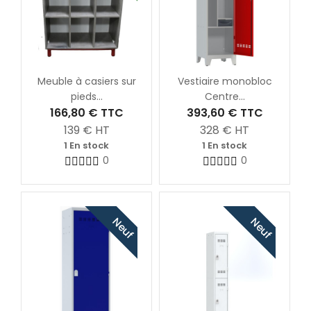
Meuble à casiers sur
Vestiaire monobloc
pieds...
Centre...
166,80 €
TTC
393,60 €
TTC
139
€ HT
328
€ HT
1 En stock
1 En stock
0
0
Neuf
Neuf