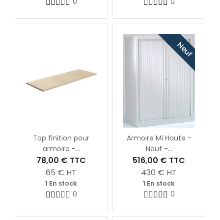
0
0
Neuf
Top finition pour
Armoire Mi Haute -
armoire -...
Neuf -...
78,00 €
TTC
516,00 €
TTC
65
€ HT
430
€ HT
1 En stock
1 En stock
0
0