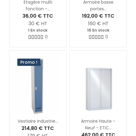
Etagère multi
Armoire basse
fonction -...
portes...
36,00 €
TTC
192,00 €
TTC
30
€ HT
160
€ HT
1 En stock
15 En stock
0
0
Promo !
Vestiaire industrie...
Armoire Haute -
214,80 €
TTC
Neuf - ETIC...
462,00 €
TTC
179
€ HT