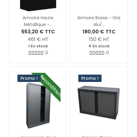
Armoire Haute
Armoire Basse - Gris
Métallique -...
alu/...
553,20 €
TTC
180,00 €
TTC
461
€ HT
150
€ HT
1 En stock
4 En stock
0
0
Reconditionné
Promo !
Promo !