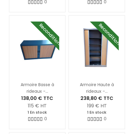
0
0
Reconditionné
Reconditionné
Armoire Basse à
Armoire Haute à
rideaux -...
rideaux -...
138,00 €
TTC
238,80 €
TTC
115
€ HT
199
€ HT
1 En stock
1 En stock
0
0