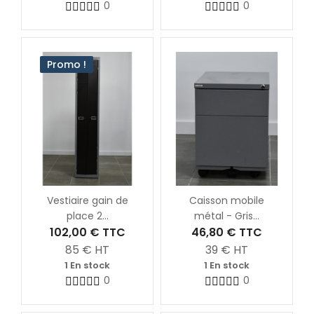
0
0
Promo !
Vestiaire gain de
Caisson mobile
place 2...
métal - Gris...
102,00 €
TTC
46,80 €
TTC
85
€ HT
39
€ HT
1 En stock
1 En stock
0
0