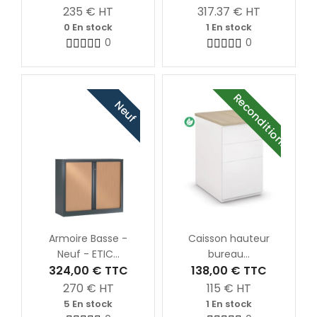
235
€ HT
317.37
€ HT
0 En stock
1 En stock
0
0
Reconditionné
Neuf
Armoire Basse -
Caisson hauteur
Neuf - ETIC...
bureau...
324,00 €
TTC
138,00 €
TTC
270
€ HT
115
€ HT
5 En stock
1 En stock