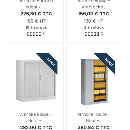
Armoire Haute à
Armoire Basse -
rideaux -...
Anthracite...
226,80 €
TTC
156,00 €
TTC
189
€ HT
130
€ HT
15 En stock
2 En stock
0
0
Neuf
Neuf
Armoire Basse -
Armoire Haute -
Neuf -...
Neuf -...
282,00 €
TTC
380,84 €
TTC