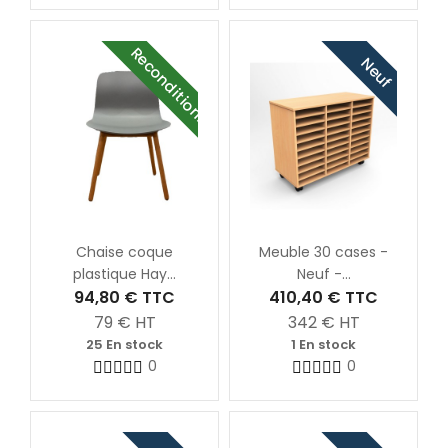
Reconditionné
Neuf
Chaise coque
Meuble 30 cases -
plastique Hay...
Neuf -...
94,80 €
TTC
410,40 €
TTC
79
€ HT
342
€ HT
25 En stock
1 En stock
0
0