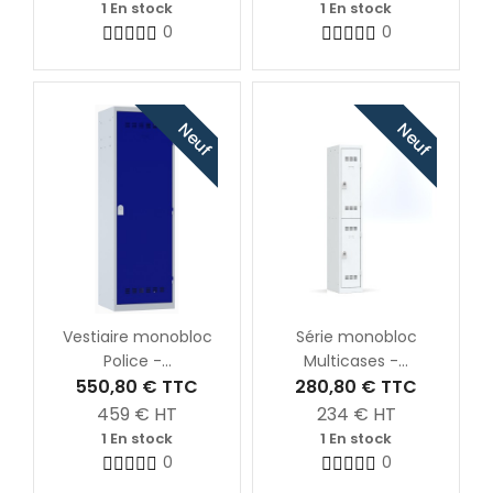
1 En stock
1 En stock
0
0
Neuf
Neuf
Vestiaire monobloc
Série monobloc
Police -...
Multicases -...
550,80 €
TTC
280,80 €
TTC
459
€ HT
234
€ HT
1 En stock
1 En stock
0
0