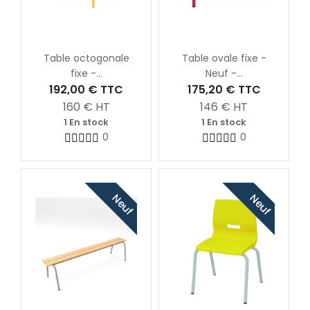
Table octogonale
Table ovale fixe -
fixe -...
Neuf -...
192,00 €
TTC
175,20 €
TTC
160
€ HT
146
€ HT
1 En stock
1 En stock
0
0
Neuf
Neuf