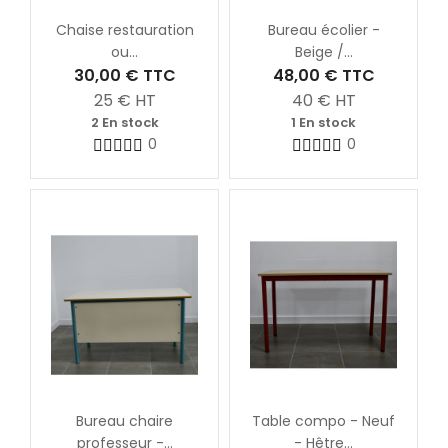
Chaise restauration
Bureau écolier -
ou...
Beige /...
30,00 €
TTC
48,00 €
TTC
25
€ HT
40
€ HT
2 En stock
1 En stock
0
0
Bureau chaire
Table compo - Neuf
professeur -...
- Hêtre...