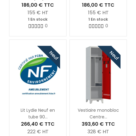
186,00 €
TTC
186,00 €
TTC
155
€ HT
155
€ HT
1 En stock
1 En stock
0
0
Neuf
Neuf
Lit Lydie Neuf en
Vestiaire monobloc
tube 90...
Centre...
266,40 €
TTC
393,60 €
TTC
222
€ HT
328
€ HT