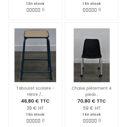
1 En stock
1 En stock
0
0
Tabouret scolaire -
Chaise piètement 4
Hêtre /...
pieds...
46,80 €
TTC
70,80 €
TTC
39
€ HT
59
€ HT
1 En stock
1 En stock
0
0