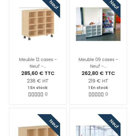
Neuf
Neuf
Meuble 12 cases -
Meuble 09 cases -
Neuf -...
Neuf -...
285,60 €
TTC
262,80 €
TTC
238
€ HT
219
€ HT
1 En stock
1 En stock
0
0
Neuf
Neuf