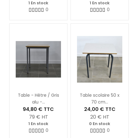
1 En stock
1 En stock
0
0
Table - Hêtre / Gris
Table scolaire 50 x
alu -...
70 cm...
94,80 €
TTC
24,00 €
TTC
79
€ HT
20
€ HT
1 En stock
0 En stock
0
0