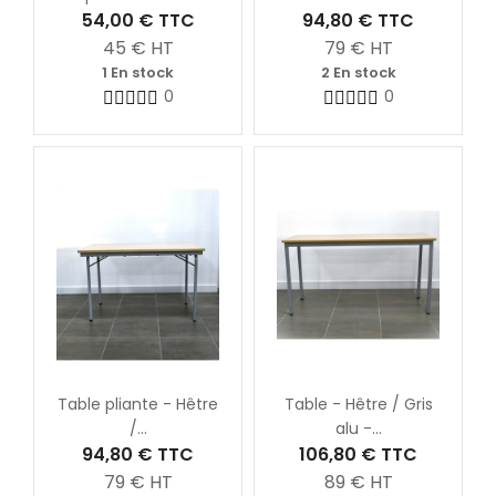
54,00 €
TTC
94,80 €
TTC
45
€ HT
79
€ HT
1 En stock
2 En stock
0
0
Table pliante - Hêtre
Table - Hêtre / Gris
/...
alu -...
94,80 €
TTC
106,80 €
TTC
79
€ HT
89
€ HT