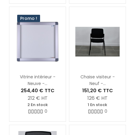
Promo !
Vitrine intérieur -
Chaise visiteur -
Neuve -...
Neuf -...
254,40 €
TTC
151,20 €
TTC
212
€ HT
126
€ HT
2 En stock
1 En stock
0
0