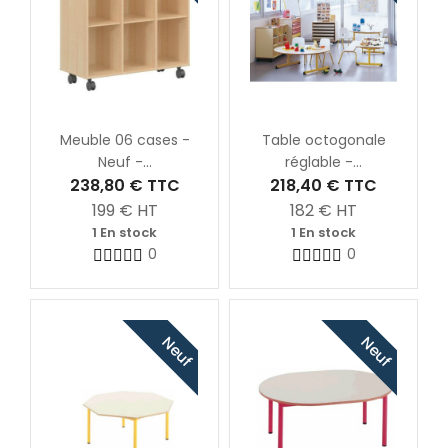
Meuble 06 cases -
Table octogonale
Neuf -...
réglable -...
238,80 €
TTC
218,40 €
TTC
199
€ HT
182
€ HT
1 En stock
1 En stock
0
0
Neuf
Neuf