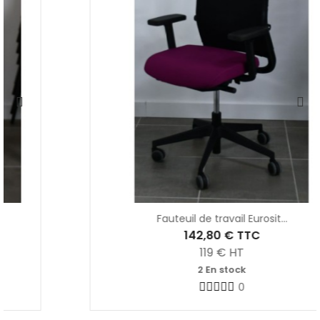
Fauteuil de travail Eurosit...
142,80 €
TTC
119
€ HT
2 En stock
0