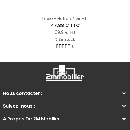
Table - Hêtre / Noir - L...
47,88 €
TTC
39.9
€ HT
3 En stock
0
Nous contacter :
Suivez-nous :
A Propos De 2M Mobilier