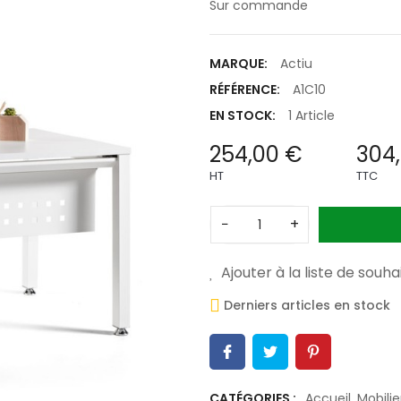
Sur commande
MARQUE:
Actiu
RÉFÉRENCE:
A1C10
EN STOCK:
1 Article
254,00 €
304
HT
TTC
−
+
Ajouter à la liste de souha
Derniers articles en stock
CATÉGORIES :
Accueil
,
Mobili