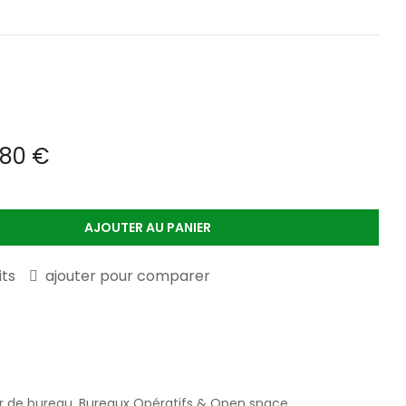
,80 €
AJOUTER AU PANIER
its
ajouter pour comparer
er de bureau
,
Bureaux Opératifs & Open space
,