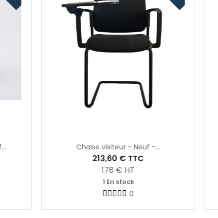
Chaise visiteur - Neuf -...
Faute
213,60 €
TTC
178
€ HT
1 En stock
0