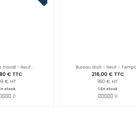
euf...
Bureau droit - Neuf - Tempo...
216,00 €
TTC
180
€ HT
1 En stock
0