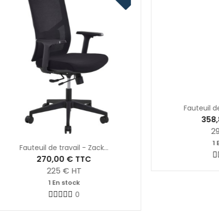
uil de travail - Zack...
Fauteuil de travail - N
270,00 €
TTC
358,80 €
TTC
225
€ HT
299
€ HT
1 En stock
1 En stock
0
0