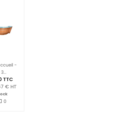
ccueil -
3...
0
TTC
67
€ HT
tock
0