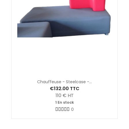
Chauffeuse - Steelcase -...
€132.00
TTC
110
€ HT
1 En stock
0