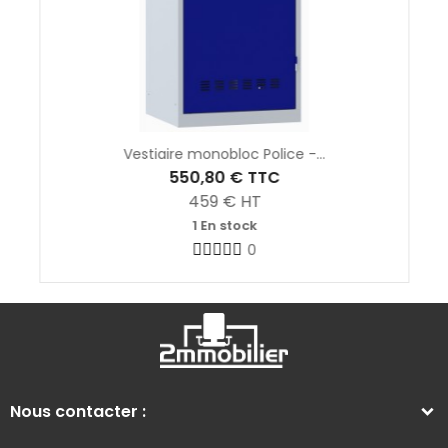
Vestiaire monobloc Police -...
550,80 €
TTC
459
€ HT
1 En stock
0
Nous contacter :